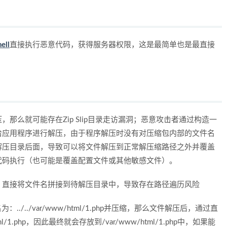
ell
直接执行恶意代码，获得服务器权限，这是最简单也是最直接
那么就可能存在Zip Slip目录走访漏洞；恶意攻击者通过构造一
交给应用程序进行解压，由于程序解压时没有对压缩包内部的文件名
解压目录后面，导致可以将文件解压到正常解压缩路径之外并覆盖
代码执行（也可能是覆盖配置文件或其他敏感文件）。
，直接将文件名拼接到待解压目录中，导致存在路径遍历风险
：../../var/www/html/1.php并压缩，那么文件解压后，通过直
html/1.php，因此最终就会存放到/var/www/html/1.php中，如果能