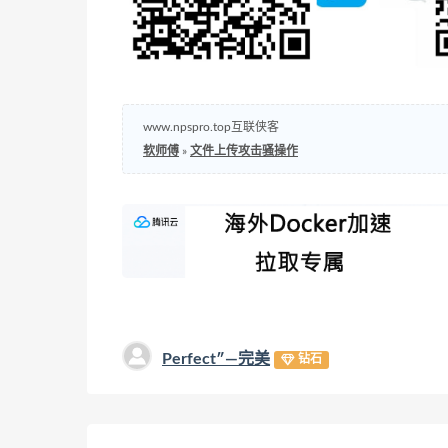
www.npspro.top互联侠客
软师傅
»
文件上传攻击骚操作
Perfect″—完美
钻石