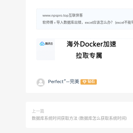
www.npspro.top互联侠客
软师傅
»
导入数据库出错，excel应该怎么办？ (excel不
Perfect″—完美
钻石
上一篇
数据库系统时间获取方法 (数据库怎么获取系统时间)