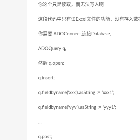
你这个只是读取，而无法写入啊
这段代码中只有读Excel文件的功能，没有存
你需要 ADOConnect,连接Database,
ADOQuery q,
然后 q.open;
q.insert;
q.fieldbyname(‘xxx’).asString := ‘xxx1’;
q.fieldbyname(‘yyy’).asString := ‘yyy1’;
…
q.post;