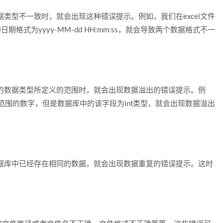
据类型不一致时，就会出现这种错误提示。例如，我们在excel文件
期格式为yyyy-MM-dd HH:mm:ss，就会导致两个数据格式不一
库中的数据类型所定义的范围时，就会出现数据溢出的错误提示。例
类型范围的数字，但是数据库中的该字段为int类型，就会出现数据溢出
果数据库中已经存在相同的数据，就会出现数据重复的错误提示。这时