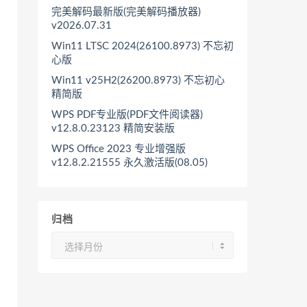
完美解码最新版(完美解码播放器)
v2026.07.31
Win11 LTSC 2024(26100.8973) 不忘初
心版
Win11 v25H2(26200.8973) 不忘初心
精简版
WPS PDF专业版(PDF文件阅读器)
v12.8.0.23123 精简安装版
WPS Office 2023 专业增强版
v12.8.2.21555 永久激活版(08.05)
归档
归
档