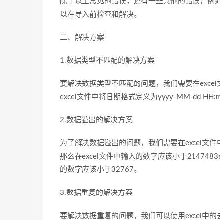
除了以上常见的错误，还有一些其他的错误，例
以在导入前检查和解决。
二、解决方案
1.数据类型不匹配的解决方案
要解决数据类型不匹配的问题，我们需要在exc
excel文件中将日期格式定义为yyyy-MM-dd HH:m
2.数据溢出的解决方案
为了解决数据溢出的问题，我们需要在excel文
那么在excel文件中输入的数字应该小于2147483
的数字应该小于32767。
3.数据重复的解决方案
要解决数据重复的问题，我们可以使用excel中的