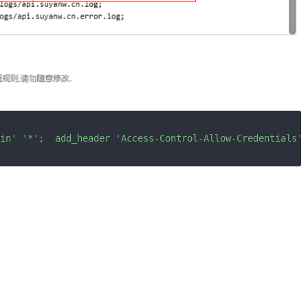
in' '*';  add_header 'Access-Control-Allow-Credentials' 