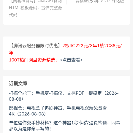
【两套AI官网】chatGPT官网
言橘壁纸App v1.1.4绿化版
HTML模板源码，提供完整源
代码
【腾讯云服务器限时优惠】
2核4G222元/3年1核2G38元/
年
100T热门网盘资源精选：
<点击查看>
近期文章
扫描全能王：手机变扫描仪，文档PDF一键搞定（2026-
08-08）
影视仓：电视盒子追剧神器，手机电视双端免费看
4K（2026-08-08）
单位逼你交手抄材料？这个神器1秒‘伪造’逼真笔迹，同事
都以为是你亲手写的！