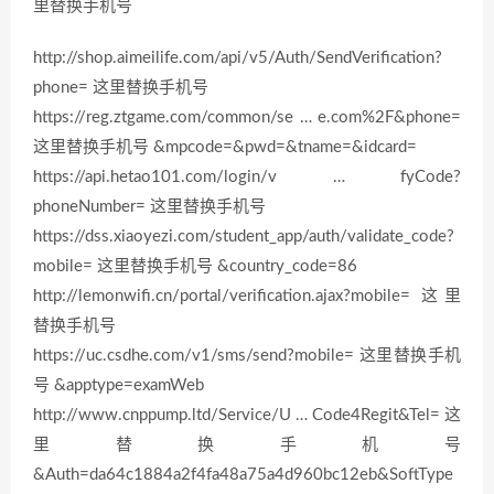
里替换手机号
http://shop.aimeilife.com/api/v5/Auth/SendVerification?
phone= 这里替换手机号
https://reg.ztgame.com/common/se … e.com%2F&phone=
这里替换手机号 &mpcode=&pwd=&tname=&idcard=
https://api.hetao101.com/login/v … fyCode?
phoneNumber= 这里替换手机号
https://dss.xiaoyezi.com/student_app/auth/validate_code?
mobile= 这里替换手机号 &country_code=86
http://lemonwifi.cn/portal/verification.ajax?mobile= 这里
替换手机号
https://uc.csdhe.com/v1/sms/send?mobile= 这里替换手机
号 &apptype=examWeb
http://www.cnppump.ltd/Service/U … Code4Regit&Tel= 这
里替换手机号
&Auth=da64c1884a2f4fa48a75a4d960bc12eb&SoftType