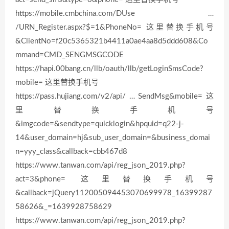
https://mobile.cmbchina.com/DUse …
/URN_Register.aspx?$=1&PhoneNo= 这里替换手机号
&ClientNo=f20c5365321b4411a0ae4aa8d5ddd608&Co
mmand=CMD_SENGMSGCODE
https://hapi.00bang.cn/llb/oauth/llb/getLoginSmsCode?
mobile= 这里替换手机号
https://pass.hujiang.com/v2/api/ … SendMsg&mobile= 这
里替换手机号
&imgcode=&sendtype=quicklogin&hpquid=q22-j-
14&user_domain=hj&sub_user_domain=&business_domai
n=yyy_class&callback=cbb467d8
https://www.tanwan.com/api/reg_json_2019.php?
act=3&phone= 这里替换手机号
&callback=jQuery112005094453070699978_16399287
58626&_=1639928758629
https://www.tanwan.com/api/reg_json_2019.php?