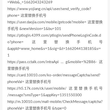
=Web&_=1662043243269
https://www.yojiang.cn/api/user/send_verify_code?
phone= 这里替换手机号
https://user.daojia.com/mobile/getcode?mobile= 这里替换
手机号 &newVersion=1&bu=101
https://ptlogin.4399.com/ptlogin/sendPhoneLoginCode.d
o?phone= 这里替换手机号
&appId=www_home&v=1&sig=&t=1662044138185&v=
1
https://pass.cctalk.com/intraApi … g&mobile=%2B86- 这
里替换手机号
https://card.10010.com/ko-order/messageCaptcha/send?
phoneVal= 这里替换手机号
https://h5.17k.com/ck/user/mobile/ 这里替换手机号
/message?smsType=1&appKey=1351550300
http://m.10010.com/mall-mobile/CheckMessage/captcha?
phoneVal= 这里替换手机号 &type=0