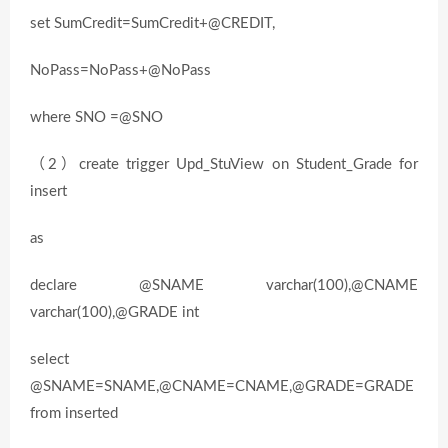
set SumCredit=SumCredit+@CREDIT,
NoPass=NoPass+@NoPass
where SNO =@SNO
（2）create trigger Upd_StuView on Student_Grade for
insert
as
declare @SNAME varchar(100),@CNAME
varchar(100),@GRADE int
select
@SNAME=SNAME,@CNAME=CNAME,@GRADE=GRADE
from inserted