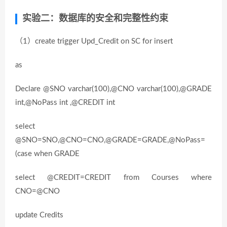
实验二：数据库的安全和完整性约束
（1）create trigger Upd_Credit on SC for insert
as
Declare @SNO varchar(100),@CNO varchar(100),@GRADE
int,@NoPass int ,@CREDIT int
select
@SNO=SNO,@CNO=CNO,@GRADE=GRADE,@NoPass=
(case when GRADE
select @CREDIT=CREDIT from Courses where
CNO=@CNO
update Credits