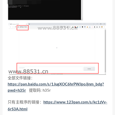
全部文件链接：
https://pan.baidu.com/s/1JugXOC6hrPWJpoJjnm_bdg?
pwd=h35r
提取码: h35r
只有主程序的链接：
https://www.123pan.com/s/kc1zVv-
6rS3A.html