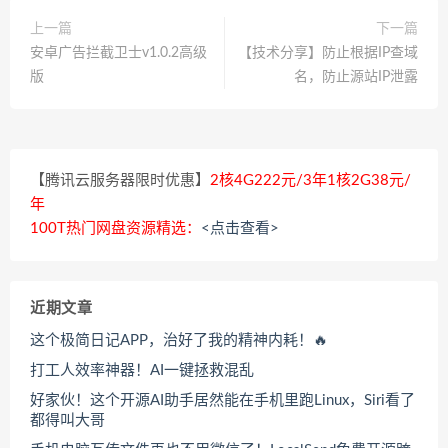
上一篇
下一篇
安卓广告拦截卫士v1.0.2高级
【技术分享】防止根据IP查域
版
名，防止源站IP泄露
【腾讯云服务器限时优惠】
2核4G222元/3年1核2G38元/
年
100T热门网盘资源精选：
<点击查看>
近期文章
这个极简日记APP，治好了我的精神内耗！🔥
打工人效率神器！AI一键拯救混乱
好家伙！这个开源AI助手居然能在手机里跑Linux，Siri看了
都得叫大哥