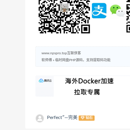
www.npspro.top互联侠客
软师傅
»
临时网盘PHP源码，支持提取码功能
Perfect″—完美
钻石