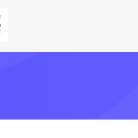
篇
折
能