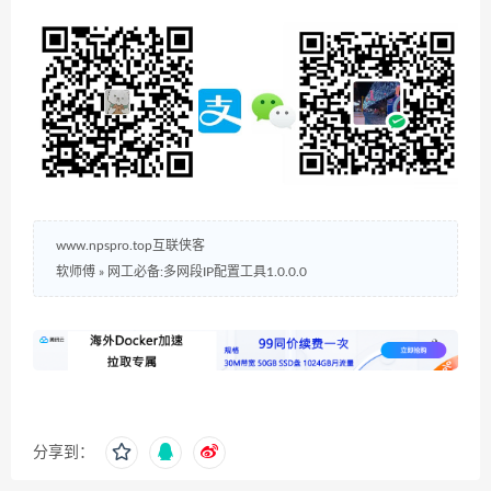
www.npspro.top互联侠客
软师傅
»
网工必备:多网段IP配置工具1.0.0.0
分享到：