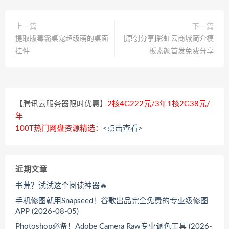
上一篇
下一篇
提取版毒霸桌宠超级萌的桌面
[原创分享]彩虹云商城简介模
挂件
板素颜首发免费分享
【腾讯云服务器限时优惠】
2核4G222元/3年1核2G38元/
年
100T热门网盘资源精选：
<点击查看>
近期文章
书荒？试试这个阅读神器🔥
手机修图就用Snapseed！谷歌出品完全免费的专业级修图
APP (2026-08-05)
Photoshop必备！Adobe Camera Raw专业调色工具 (2026-