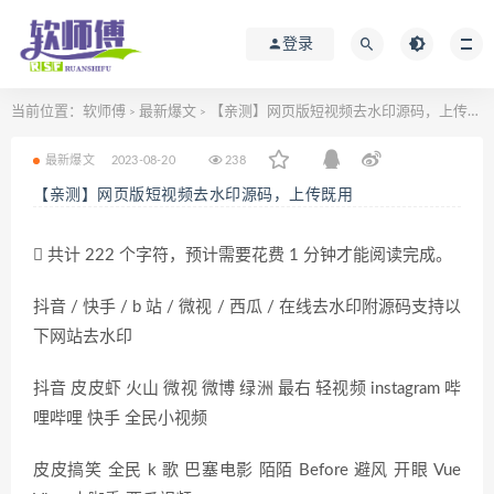
登录
当前位置：
软师傅
最新爆文
【亲测】网页版短视频去水印源码，上传既用
>
>
最新爆文
2023-08-20
238
【亲测】网页版短视频去水印源码，上传既用
共计 222 个字符，预计需要花费 1 分钟才能阅读完成。
抖音 / 快手 / b 站 / 微视 / 西瓜 / 在线去水印附源码支持以
下网站去水印
抖音 皮皮虾 火山 微视 微博 绿洲 最右 轻视频 instagram 哔
哩哔哩 快手 全民小视频
皮皮搞笑 全民 k 歌 巴塞电影 陌陌 Before 避风 开眼 Vue