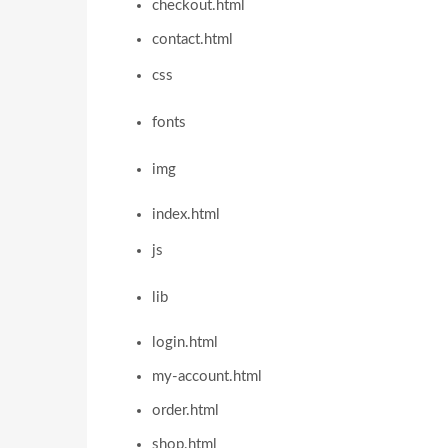
checkout.html
contact.html
css
fonts
img
index.html
js
lib
login.html
my-account.html
order.html
shop.html