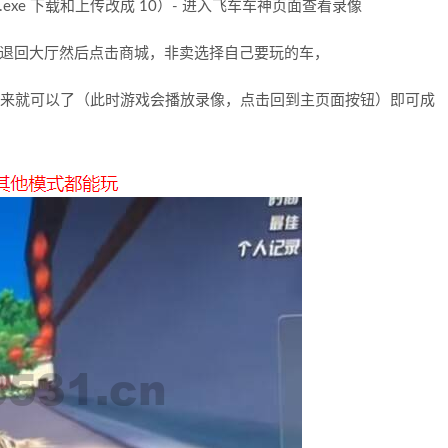
app.exe 下载和上传改成 10）- 进入飞车车神页面查看录像
动退回大厅然后点击商城，非卖选择自己要玩的车，
上传全部改回来就可以了（此时游戏会播放录像，点击回到主页面按钮）即可成