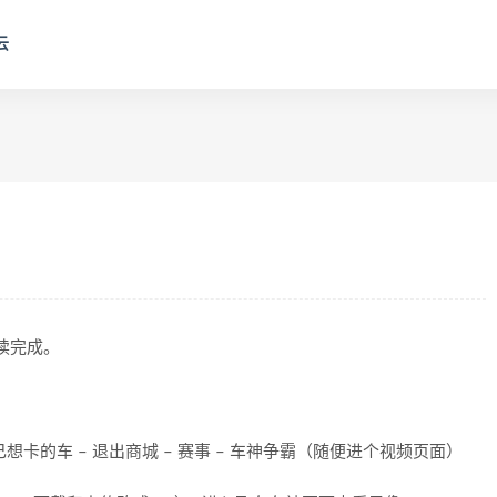
云
阅读完成。
卡的车 – 退出商城 – 赛事 – 车神争霸（随便进个视频页面）