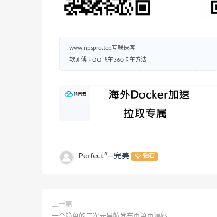
www.npspro.top互联侠客
软师傅
»
QQ飞车360卡车方法
Perfect″—完美
钻石
上一篇
一个简单的二次元导航发布页单页源码