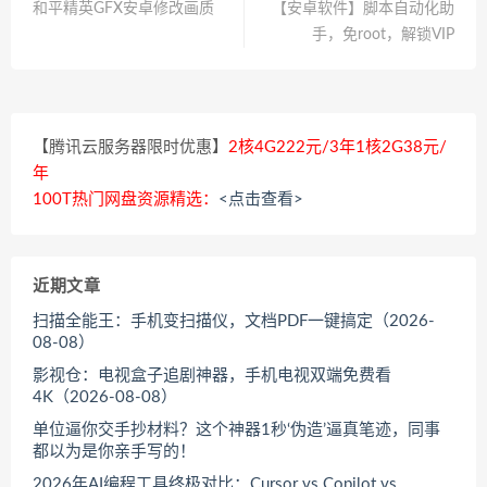
和平精英GFX安卓修改画质
【安卓软件】脚本自动化助
手，免root，解锁VIP
【腾讯云服务器限时优惠】
2核4G222元/3年1核2G38元/
年
100T热门网盘资源精选：
<点击查看>
近期文章
扫描全能王：手机变扫描仪，文档PDF一键搞定（2026-
08-08）
影视仓：电视盒子追剧神器，手机电视双端免费看
4K（2026-08-08）
单位逼你交手抄材料？这个神器1秒‘伪造’逼真笔迹，同事
都以为是你亲手写的！
2026年AI编程工具终极对比：Cursor vs Copilot vs