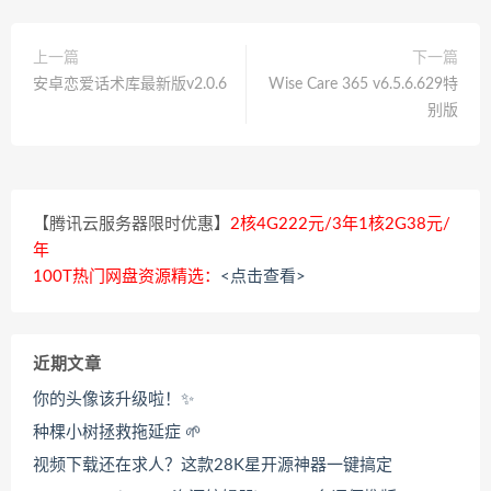
上一篇
下一篇
安卓恋爱话术库最新版v2.0.6
Wise Care 365 v6.5.6.629特
别版
【腾讯云服务器限时优惠】
2核4G222元/3年1核2G38元/
年
100T热门网盘资源精选：
<点击查看>
近期文章
你的头像该升级啦！✨
种棵小树拯救拖延症 🌱
视频下载还在求人？这款28K星开源神器一键搞定