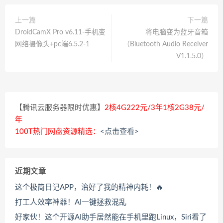
上一篇
下一篇
DroidCamX Pro v6.11-手机变
将电脑变为蓝牙音箱
网络摄像头+pc端6.5.2-1
（Bluetooth Audio Receiver
V1.1.5.0）
【腾讯云服务器限时优惠】
2核4G222元/3年1核2G38元/
年
100T热门网盘资源精选：
<点击查看>
近期文章
这个极简日记APP，治好了我的精神内耗！🔥
打工人效率神器！AI一键拯救混乱
好家伙！这个开源AI助手居然能在手机里跑Linux，Siri看了