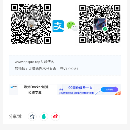
www.npspro.top互联侠客
软师傅
»
火绒恶性木马专杀工具V1.0.0.84
分享到：