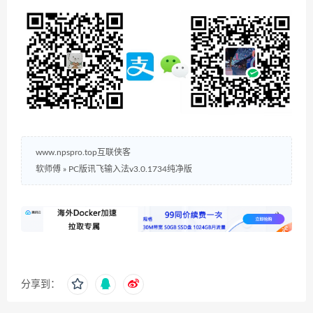
www.npspro.top互联侠客
软师傅
»
PC版讯飞输入法v3.0.1734纯净版
分享到：