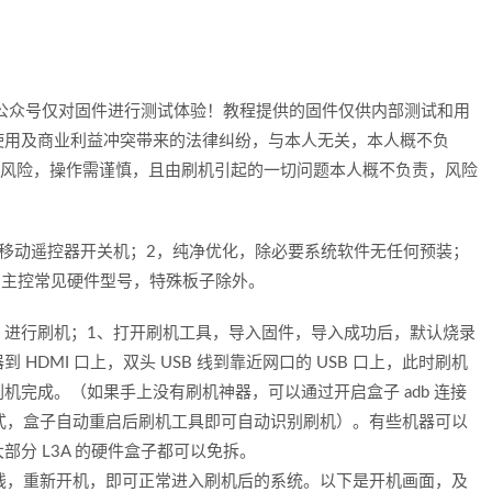
公众号仅对固件进行测试体验！教程提供的固件仅供内部测试和用
使用及商业利益冲突带来的法律纠纷，与本人无关，本人概不负
机有风险，操作需谨慎，且由刷机引起的一切问题本人概不负责，风险
支持移动遥控器开关机；2，纯净优化，除必要系统软件无任何预装；
3A 主控常见硬件型号，特殊板子除外。
_Tool 进行刷机；1、打开刷机工具，导入固件，导入成功后，默认烧录
DMI 口上，双头 USB 线到靠近网口的 USB 口上，此时刷机
完成。（如果手上没有刷机神器，可以通过开启盒子 adb 连接
模式，盒子自动重启后刷机工具即可自动识别刷机）。有些机器可以
分 L3A 的硬件盒子都可以免拆。
B 线，重新开机，即可正常进入刷机后的系统。以下是开机画面，及