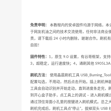
免责申明：
本教程内的安卓固件均源于网络，本
于网友机油之间的技术交流使用，任何非法商业
责，请下载后 24 小时内删除，谢谢合作。刷
自担！
固件特性：
1，原生 9.0 设置，有谷哥框架，
3，超稳定，运行速度快；4，通刷其他 S905L
刷机方法：
使用晶晨刷机工具 USB_Burning
配置勾选，不用动，然后点击开始。插上刷机神器到 H
工具会自动识别并开始走动，直到进度条走完，刷机
到开心盒子助手，点工具上的调试 – 进入刷机
通过顶住背面小孔里的按键进入刷机模式。总之大部
刷机完成后，刷机工具点“停止”，拔掉双头 US