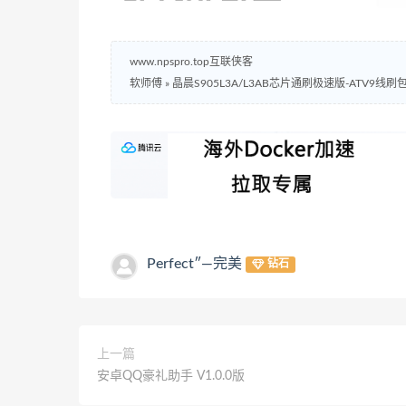
www.npspro.top互联侠客
软师傅
»
晶晨S905L3A/L3AB芯片通刷极速版-ATV9线
Perfect″—完美
钻石
上一篇
安卓QQ豪礼助手 V1.0.0版