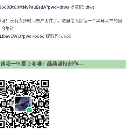
ph3p60Bt6pYtNyPauEedA?pwd=dtws
提取码: dtws
即可！没有太多时间去弄固件了。这里给大家留一个黑马大神的固
，合集链
EILfbayEWQ?pwd=6666
提取码: 6666
请喝一怀爱心咖啡！继续坚持创作~~