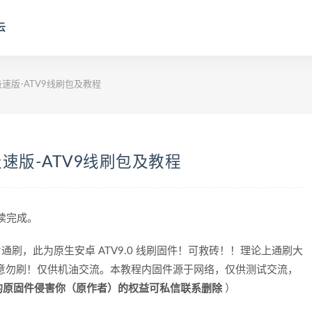
云
刷极速版-ATV9线刷包及教程
刷极速版-ATV9线刷包及教程
阅读完成。
 芯片通刷，此为原生安卓 ATV9.0 线刷固件！可救砖！！理论上通刷大
），介意勿刷！仅供机油交流。本教程内固件源于网络，仅供测试交流，
的原固件侵害你（原作者）的权益可私信联系删除
）