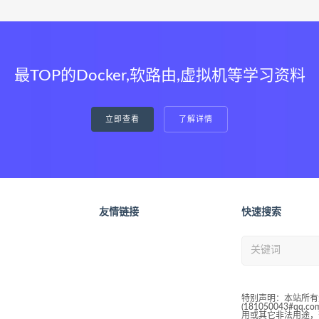
最TOP的Docker,软路由,虚拟机等学习资料
立即查看
了解详情
友情链接
快速搜索
特别声明：本站所有
(181050043#
用或其它非法用途，