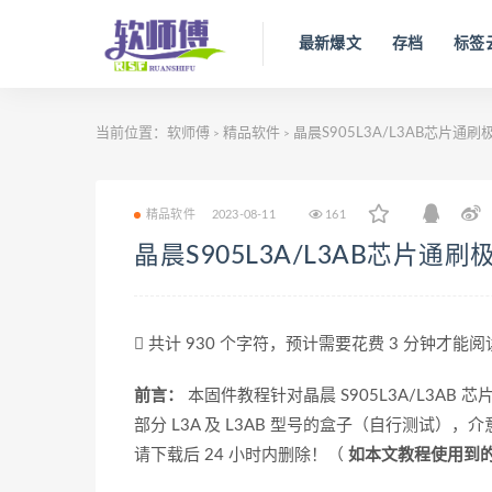
最新爆文
存档
标签
当前位置：
软师傅
精品软件
晶晨S905L3A/L3AB芯片通
>
>
精品软件
2023-08-11
161
晶晨S905L3A/L3AB芯片通
共计 930 个字符，预计需要花费 3 分钟才能
前言：
本固件教程针对晶晨 S905L3A/L3AB
部分 L3A 及 L3AB 型号的盒子（自行测试
请下载后 24 小时内删除！（
如本文教程使用到