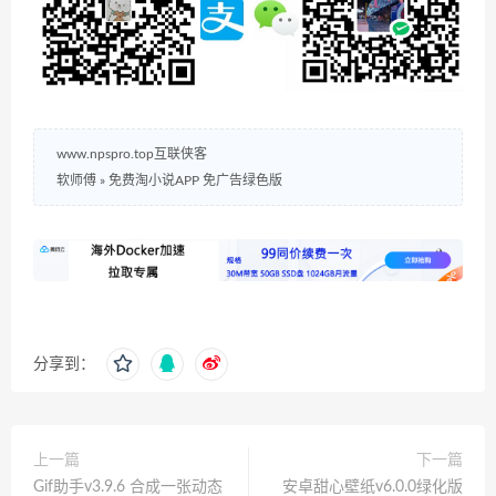
www.npspro.top互联侠客
软师傅
»
免费淘小说APP 免广告绿色版
分享到：
上一篇
下一篇
Gif助手v3.9.6 合成一张动态
安卓甜心壁纸v6.0.0绿化版