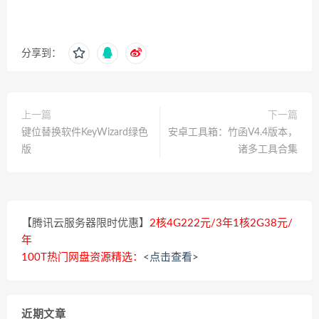
分享到：
上一篇
下一篇
键位替换软件KeyWizard绿色
安卓工具箱：竹函V4.4版本，
版
诸多工具合集
【腾讯云服务器限时优惠】
2核4G222元/3年1核2G38元/
年
100T热门网盘资源精选：
<点击查看>
近期文章