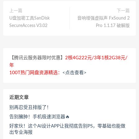
上一篇
下一篇
U盘加密工具SanDisk
音响增强虚拟声 FxSound 2
SecureAccess V3.02
Pro 1.1.17 破解版
【腾讯云服务器限时优惠】
2核4G222元/3年1核2G38元/
年
100T热门网盘资源精选：
<点击查看>
近期文章
别再忍受丑排版了！
告别臃肿！手机极速浏览器🔥
好家伙！这个AI设计APP让我彻底告别PS，零基础也能做
出专业海报