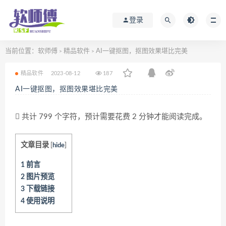
登录
当前位置：
软师傅
精品软件
AI一键抠图，抠图效果堪比完美
>
>
精品软件
2023-08-12
187
AI一键抠图，抠图效果堪比完美
共计 799 个字符，预计需要花费 2 分钟才能阅读完成。
文章目录
[
hide
]
1
前言
2
图片预览
3
下载链接
4
使用说明