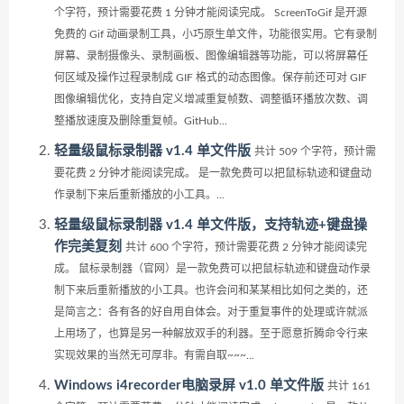
个字符，预计需要花费 1 分钟才能阅读完成。 ScreenToGif 是开源
免费的 Gif 动画录制工具，小巧原生单文件，功能很实用。它有录制
屏幕、录制摄像头、录制画板、图像编辑器等功能，可以将屏幕任
何区域及操作过程录制成 GIF 格式的动态图像。保存前还可对 GIF
图像编辑优化，支持自定义增减重复帧数、调整循环播放次数、调
整播放速度及删除重复帧。GitHub...
轻量级鼠标录制器 v1.4 单文件版
共计 509 个字符，预计需
要花费 2 分钟才能阅读完成。 是一款免费可以把鼠标轨迹和键盘动
作录制下来后重新播放的小工具。...
轻量级鼠标录制器 v1.4 单文件版，支持轨迹+键盘操
作完美复刻
共计 600 个字符，预计需要花费 2 分钟才能阅读完
成。 鼠标录制器（官网）是一款免费可以把鼠标轨迹和键盘动作录
制下来后重新播放的小工具。也许会问和某某相比如何之类的，还
是简言之：各有各的好自用自体会。对于重复事件的处理或许就派
上用场了，也算是另一种解放双手的利器。至于愿意折腾命令行来
实现效果的当然无可厚非。有需自取~~~...
Windows i4recorder电脑录屏 v1.0 单文件版
共计 161