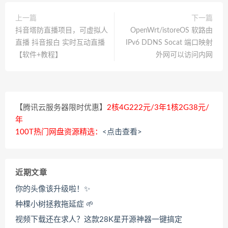
上一篇
下一篇
抖音塔防直播项目，可虚拟人
OpenWrt/istoreOS 软路由
直播 抖音报白 实时互动直播
IPv6 DDNS Socat 端口映射
【软件+教程】
外网可以访问内网
【腾讯云服务器限时优惠】
2核4G222元/3年1核2G38元/
年
100T热门网盘资源精选：
<点击查看>
近期文章
你的头像该升级啦！✨
种棵小树拯救拖延症 🌱
视频下载还在求人？这款28K星开源神器一键搞定