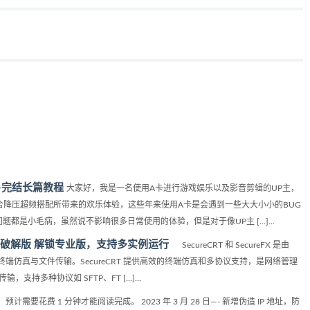
-完结长篇教程
大家好，我是一名使用A卡进行游戏娱乐以及影音剪辑的UP主，
混合降压超频搭配所带来的欢乐体验，这些年来使用A卡是会遇到一些大大小小的BUG
都是小毛病，虽然说不影响很多日常使用的体验，但是对于像UP主 […]...
中文便携+绿色破解版 解锁专业版，支持多实例运行
SecureCRT 和 SecureFX 是由
安全的终端仿真与文件传输。SecureCRT 提供高效的终端仿真和多协议支持，是网络管理
，支持多种协议如 SFTP、FT […]...
，预计需要花费 1 分钟才能阅读完成。 2023 年 3 月 28 日—- 新增伪造 IP 地址，防