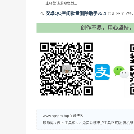
止频繁请求被拦截...
安卓QQ空间批量删除助手v5.1
共计 99 个字
创作不易，用心坚持，
www.npspro.top互联侠客
软师傅
»
微PE工具箱 2.3 免费系统维护工具正式版 装