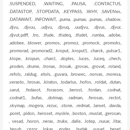
.SUSPENDED, .WAITING, .PAUSA, .CONTACTUS,
.DATASTOP, .STOPDATA, .KEYPASS, .WHY, .SAVEfiles,
.DATAWAIT, .INFOWAIT, .puma, .pumax, .pumas, .shadow,
.djvu, .djvuu, .udjvu, .djvuq, .uudjvu, .djvus, .djvur,
.djvut.pdff, .tro, .tfude, .tfudeq, .tfudet, .rumba, .adobe,
.adobee, .blower, .promos, .promoz, .promock, .promoks,
.promorad, .promorad2, .kroput, .kroput1, .charck, .pulsar1,
.klope, .kropun, .charcl, .doples, .luces, .luceq, .chech,
.proden, .drume, .tronas, .trosak, .grovas, .grovat, .roland,
.refols, .raldug, .etols, .guvara, .browec, .norvas, .moresa,
.verasto, .hrosas, .kiratos, .todarius, .hofos, .roldat, .dutan,
.sarut, .fedasot, .forasom, .berost, .fordan, .codnat,
.codnat1, .bufas, .dotmap, .radman, .ferosas, .rectot,
.skymap, .mogera, .rezuc, .stone, .redmat, .lanset, .davda,
.poret, .pidon, .heroset, .myskle, .boston, .muslat, .gerosan,
, vesad, .horon, .neras, .truke, .dalle, .lotep, .nusar, .litar,
.besub, .cezor, .lokas, .godes, .budak, .vusad, .herad,