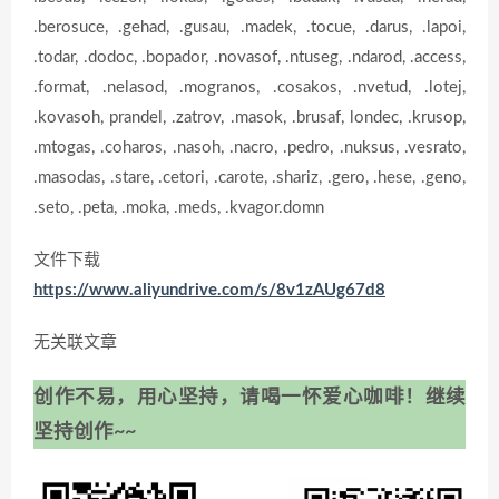
.berosuce, .gehad, .gusau, .madek, .tocue, .darus, .lapoi,
.todar, .dodoc, .bopador, .novasof, .ntuseg, .ndarod, .access,
.format, .nelasod, .mogranos, .cosakos, .nvetud, .lotej,
.kovasoh, prandel, .zatrov, .masok, .brusaf, londec, .krusop,
.mtogas, .coharos, .nasoh, .nacro, .pedro, .nuksus, .vesrato,
.masodas, .stare, .cetori, .carote, .shariz, .gero, .hese, .geno,
.seto, .peta, .moka, .meds, .kvagor.domn
文件下载
https://www.aliyundrive.com/s/8v1zAUg67d8
无关联文章
创作不易，用心坚持，请喝一怀爱心咖啡！继续
坚持创作~~