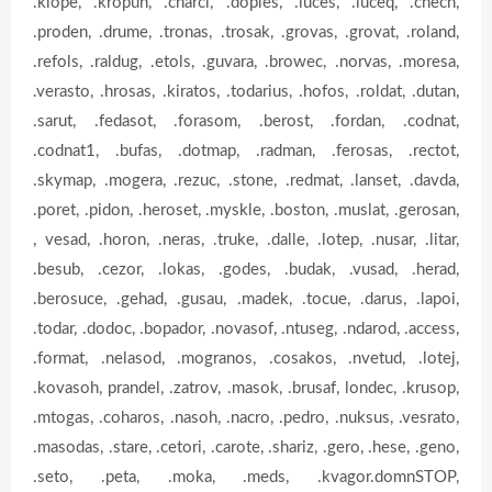
.klope, .kropun, .charcl, .doples, .luces, .luceq, .chech,
.proden, .drume, .tronas, .trosak, .grovas, .grovat, .roland,
.refols, .raldug, .etols, .guvara, .browec, .norvas, .moresa,
.verasto, .hrosas, .kiratos, .todarius, .hofos, .roldat, .dutan,
.sarut, .fedasot, .forasom, .berost, .fordan, .codnat,
.codnat1, .bufas, .dotmap, .radman, .ferosas, .rectot,
.skymap, .mogera, .rezuc, .stone, .redmat, .lanset, .davda,
.poret, .pidon, .heroset, .myskle, .boston, .muslat, .gerosan,
, vesad, .horon, .neras, .truke, .dalle, .lotep, .nusar, .litar,
.besub, .cezor, .lokas, .godes, .budak, .vusad, .herad,
.berosuce, .gehad, .gusau, .madek, .tocue, .darus, .lapoi,
.todar, .dodoc, .bopador, .novasof, .ntuseg, .ndarod, .access,
.format, .nelasod, .mogranos, .cosakos, .nvetud, .lotej,
.kovasoh, prandel, .zatrov, .masok, .brusaf, londec, .krusop,
.mtogas, .coharos, .nasoh, .nacro, .pedro, .nuksus, .vesrato,
.masodas, .stare, .cetori, .carote, .shariz, .gero, .hese, .geno,
.seto, .peta, .moka, .meds, .kvagor.domnSTOP,