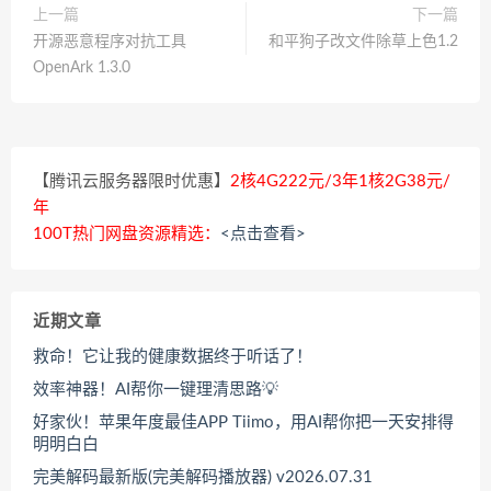
上一篇
下一篇
开源恶意程序对抗工具
和平狗子改文件除草上色1.2
OpenArk 1.3.0
【腾讯云服务器限时优惠】
2核4G222元/3年1核2G38元/
年
100T热门网盘资源精选：
<点击查看>
近期文章
救命！它让我的健康数据终于听话了！
效率神器！AI帮你一键理清思路💡
好家伙！苹果年度最佳APP Tiimo，用AI帮你把一天安排得
明明白白
完美解码最新版(完美解码播放器) v2026.07.31