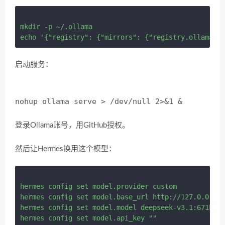
mkdir -p ~/.ollama

启动服务：
nohup ollama serve > /dev/null 2>&1 &
登录Ollama账号，用GitHub授权。
然后让Hermes换用这个模型：
hermes config set model.provider custom

hermes config set model.base_url http://127.0.0.1:1
hermes config set model.model deepseek-v3.1:671b-cl