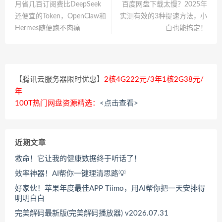
月省几百订阅费比DeepSeek
百度网盘下载太慢？2025年
还便宜的Token，OpenClaw和
实测有效的3种提速方法，小
Hermes随便跑不肉痛
白也能搞定！
【腾讯云服务器限时优惠】
2核4G222元/3年1核2G38元/
年
100T热门网盘资源精选：
<点击查看>
近期文章
救命！它让我的健康数据终于听话了！
效率神器！AI帮你一键理清思路💡
好家伙！苹果年度最佳APP Tiimo，用AI帮你把一天安排得
明明白白
完美解码最新版(完美解码播放器) v2026.07.31