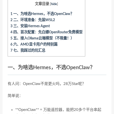
文章目录
[
hide
]
1
一、为啥选Hermes，不选OpenClaw？
2
二、环境准备：先装WSL2
3
三、安装Hermes Agent
4
四、首次配置：先白嫖OpenRouter免费模型
5
五、接入Ollama云端模型（不限量！）
6
六、AMD显卡用户的特别篇
7
七、我踩过的坑汇总
一、为啥选Hermes，不选OpenClaw？
有人问：OpenClaw不是更火吗，28万Star呢？
简单说：
**OpenClaw** = 万能遥控器，能把20多个平台串起