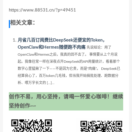
https://www.88531.cn/?p=49451
相关文章：
月省几百订阅费比DeepSeek还便宜的Token，
OpenClaw和Hermes随便跑不肉痛
先说结论：用了
OpenClaw和Hermes之后，我真的回不去了。 事情要从上个月说
起。我像往常一样在深夜点开DeepSeek的API用量统计，看着那个
数字心里猛揪了一下——不是因为它贵，而是“肉痛”。 DeepSeek已
经算良心了，百万token几毛钱，但当我开始搞批处理、跑数据分
析、喂万字长文的 […]...
创作不易，用心坚持，请喝一怀爱心咖啡！继续
坚持创作~~