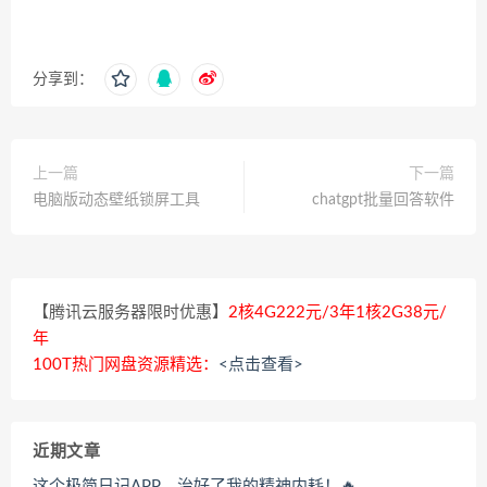
分享到：
上一篇
下一篇
电脑版动态壁纸锁屏工具
chatgpt批量回答软件
【腾讯云服务器限时优惠】
2核4G222元/3年1核2G38元/
年
100T热门网盘资源精选：
<点击查看>
近期文章
这个极简日记APP，治好了我的精神内耗！🔥