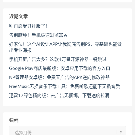
近期文章
别再忍受丑排版了！
告别臃肿！手机极速浏览器🔥
好家伙！这个AI设计APP让我彻底告别PS，零基础也能做
出专业海报
手机开屏广告太多？这款4万星开源神器一键跳过
Google Play商店最新版：安卓应用下载的官方入口
NP管理器安卓版：免费无广告的APK逆向修改神器
FreeMusic无损音乐下载工具：免费听歌还能下无损音质
迅雷17绿色精简版：去广告无捆绑，下载速度拉满
归档
归