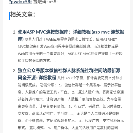
?pwd=x58t
提取码: x58t
相关文章：
使用ASP MVC连接数据库：详细教程 (asp mvc 连数据
库)
随着人们对于Web应用程序的需求日益增长，使用ASP.NET
MVC框架来开发Web应用程序变得越来越普遍。而连接数据库是
Web应用程序的一个重要部分，ASP.NET MVC框架也提供了一种轻
松连接数据库的方式。...
独立公众号版本微信社群人脉系统社群空间站最新源
码全开源+详细教程
共计 760 个字符，预计需要花费 2 分钟才
能阅读完成。 功能介绍： 1、微信社群是一个集发布、展示社群信
息、人脉推广的裂变工具 / 平台。 2、通过人脉广场，将商家信息通
过名片进行展示，让资源对接、人脉推广更加便捷高效。为平台带
来更多流量，让平台更有价值。 3、行业群、兴趣群、知识付费群、
交友群、商家活动推广、羊毛群……，无论是个人二维码还是微信
群、企业微信群，方便实现裂变加人。 4、代发广告，支持多种展示
形式。 赢利模式： 1、用户群体，大量的活跃用户是赢利的基础