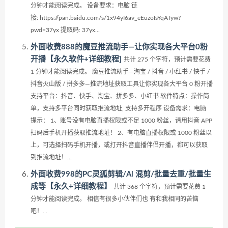
分钟才能阅读完成。 设备要求：电脑 链
接: https://pan.baidu.com/s/1x94yI6av_eEuzoIsYqATyw?
pwd=37yx 提取码: 37yx...
外面收费888的魔豆推流助手—让你实现各大平台0粉
开播【永久软件+详细教程]
共计 275 个字符，预计需要花费
1 分钟才能阅读完成。 魔豆推流助手—淘宝 / 抖音 / 小红书 / 快手 /
抖音火山版 / 拼多多—推流地址获取工具让你实现各大平台 0 粉开播
支持平台：抖音、快手、淘宝、拼多多、小红书 软件特点：操作简
单，支持多平台同时获取推流地址, 支持多开程序 设备需求：电脑
提示： 1、账号没有电脑直播权限或不足 1000 粉丝，请用抖音 APP
扫码后手机开播获取推流地址！ 2、有电脑直播权限或 1000 粉丝以
上，可选择扫码手机开播，或打开抖音直播伴侣开播，都可以获取
到推流地址！...
外面收费998的PC灵狐剪辑/Al 混剪/批量去重/批量生
成等【永久+详细教程】
共计 368 个字符，预计需要花费 1
分钟才能阅读完成。 相信有很多小伙伴们也 有和我相同的苦恼
吧！...