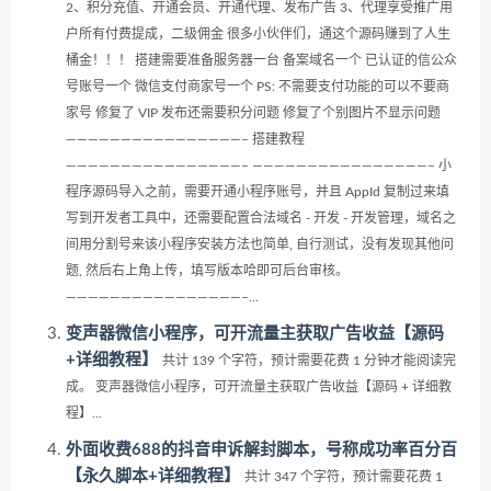
2、积分充值、开通会员、开通代理、发布广告 3、代理享受推广用
户所有付费提成，二级佣金 很多小伙伴们，通这个源码赚到了人生
桶金！！！ 搭建需要准备服务器一台 备案域名一个 已认证的信公众
号账号一个 微信支付商家号一个 PS: 不需要支付功能的可以不要商
家号 修复了 VIP 发布还需要积分问题 修复了个别图片不显示问题
————————————————– 搭建教程
————————————————– ————————————————– 小
程序源码导入之前，需要开通小程序账号，并且 AppId 复制过来填
写到开发者工具中，还需要配置合法域名 - 开发 - 开发管理，域名之
间用分割号来该小程序安装方法也简单, 自行测试，没有发现其他问
题, 然后右上角上传，填写版本哈即可后台审核。
————————————————–...
变声器微信小程序，可开流量主获取广告收益【源码
+详细教程】
共计 139 个字符，预计需要花费 1 分钟才能阅读完
成。 变声器微信小程序，可开流量主获取广告收益【源码 + 详细教
程】...
外面收费688的抖音申诉解封脚本，号称成功率百分百
【永久脚本+详细教程】
共计 347 个字符，预计需要花费 1