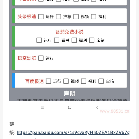
链
接:
https://pan.baidu.com/s/1s9cvxKyHIi0ZEA1BxZV67g