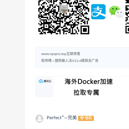
www.npspro.top互联侠客
软师傅
»
搜狗输入法V12.6精简去广告
Perfect″—完美
钻石