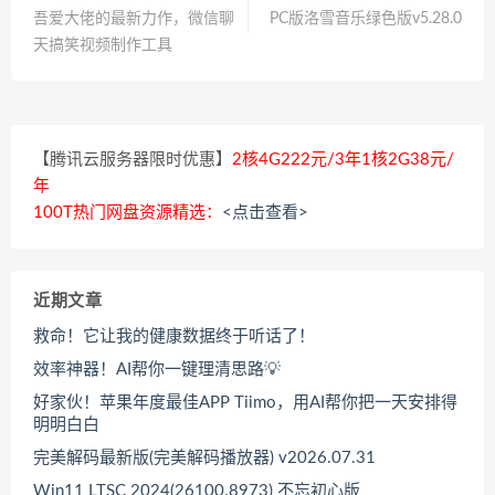
吾爱大佬的最新力作，微信聊
PC版洛雪音乐绿色版v5.28.0
天搞笑视频制作工具
【腾讯云服务器限时优惠】
2核4G222元/3年1核2G38元/
年
100T热门网盘资源精选：
<点击查看>
近期文章
救命！它让我的健康数据终于听话了！
效率神器！AI帮你一键理清思路💡
好家伙！苹果年度最佳APP Tiimo，用AI帮你把一天安排得
明明白白
完美解码最新版(完美解码播放器) v2026.07.31
Win11 LTSC 2024(26100.8973) 不忘初心版