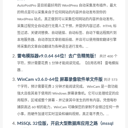
AutoPostPro 是目前最好用的 WordPress 自动采集发布插件，最大
的特点是可以采集来自于任何网站的内容并自动发布到你的
WordPress 站点。真正做到可以采集任何网站的内容并自动发布，
采集过程完全自动进行无需人工干预，并提供内容过滤、HTML 标
签过滤、关键词替换、自动链接、自动标签、自动下载远程图片到
本地服务器、自动添加文章前缀后缀、并且可以使用微软翻译引擎
将采集的文章自动翻译为各种语言进行发布。...
雷电模拟器v9.0.64 64位！去广告精简版！
共计 400 个
字符，预计需要花费 1 分钟才能阅读完成。 【应用名称】 雷电模拟
器...
WinCam v3.6.0-64位 屏幕录像软件单文件版
共计 573
个字符，预计需要花费 2 分钟才能阅读完成。 WinCam 是一款功能
强大且极其易于使用的 Windows 屏幕录像机。它可以处理给定的应
用程序，区域或整个屏幕 – 并记录其中发生的所有内容。凭借每秒
捕获高达 60 帧的能力，WinCam 可确保您的录制不会错过任何一件
小事，而硬件加速可实时渲染和编码视频，真正毫不费力。...
MSSQL 32位版，开启大型数据库应用之路（mssql