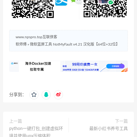
www.npspro.top互联侠客
软师傅
»
微软蓝屏工具 NotMyFault v4.21 汉化版【64位+32位】
分享到：
上一篇
下一篇
python一键打包_创建虚拟环
最新小红书养号工具
境并使用upx压缩体积