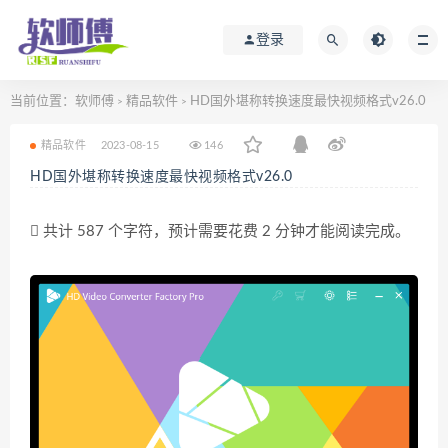
登录
当前位置：
软师傅
精品软件
HD国外堪称转换速度最快视频格式v26.0
>
>
精品软件
2023-08-15
146
HD国外堪称转换速度最快视频格式v26.0
共计 587 个字符，预计需要花费 2 分钟才能阅读完成。