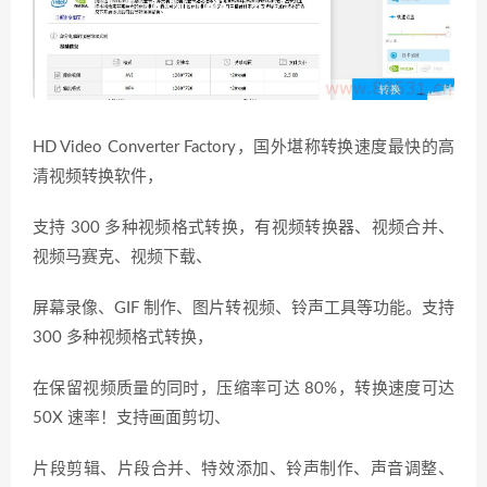
HD Video Converter Factory，国外堪称转换速度最快的高
清视频转换软件，
支持 300 多种视频格式转换，有视频转换器、视频合并、
视频马赛克、视频下载、
屏幕录像、GIF 制作、图片转视频、铃声工具等功能。支持
300 多种视频格式转换，
在保留视频质量的同时，压缩率可达 80%，转换速度可达
50X 速率！支持画面剪切、
片段剪辑、片段合并、特效添加、铃声制作、声音调整、