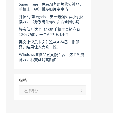
SuperImage：免费AI老照片修复神器，
手机上一键让模糊照片变高清
开源阅读Legado：安卓最强免费小说阅
读器，书源系统让你免费看全网小说
好家伙！这个4MB的手机工具箱竟有
120+功能，一个APP顶几十个！
英文小说总卡壳？这款AI神器一拖即
译，结果让人大吃一惊！
Windows看图又丑又慢？装上这个免费
神器，秒变丝滑高颜值！
归档
归
档