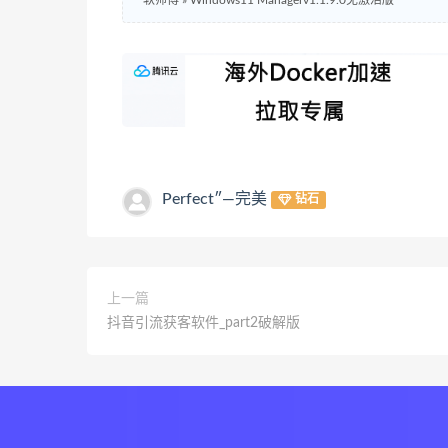
软师傅
»
Windows11 Managerv1.1.9.0免激活版
Perfect″—完美
钻石
上一篇
抖音引流获客软件_part2破解版