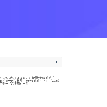
资源均来源于互联网，如有侵权请联系站长
qq.com),将第一时间删除，源码仅供参考学习，请勿商
否则一切后果用户自负！