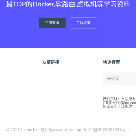
最TOP的Docker,软路由,虚拟机等学习资料
立即查看
了解详情
友情链接
快速搜索
特别声明：本站所有
(181050043#
用或其它非法用途，
© 2025Theme by - 软师傅www.npspro.top
陕ICP备2023008366号-4