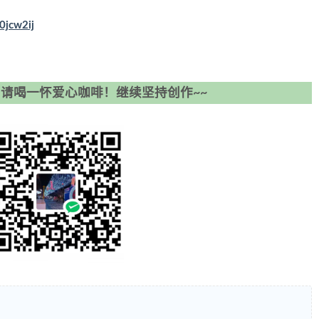
0jcw2ij
请喝一怀爱心咖啡！继续坚持创作~~