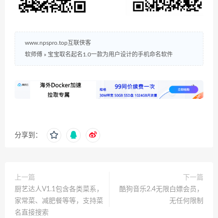
www.npspro.top互联侠客
软师傅
»
宝宝取名起名1.0一款为用户设计的手机命名软件
分享到：
上一篇
下一篇
厨艺达人V1.1包含各类菜系，
酷狗音乐2.4无限白嫖会员，
家常菜、减肥餐等等，支持菜
无任何限制
名直接搜索