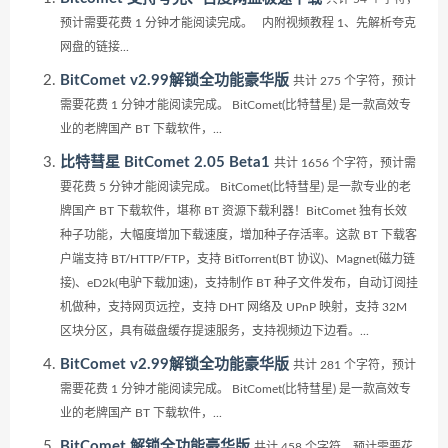
预计需要花费 1 分钟才能阅读完成。 内附视频教程 1、先解析夸克
网盘的链接...
BitComet v2.99解锁全功能豪华版
共计 275 个字符，预计
需要花费 1 分钟才能阅读完成。 BitComet(比特彗星) 是一款高效专
业的老牌国产 BT 下载软件，...
比特彗星 BitComet 2.05 Beta1
共计 1656 个字符，预计需
要花费 5 分钟才能阅读完成。 BitComet(比特彗星) 是一款专业的老
牌国产 BT 下载软件，堪称 BT 资源下载利器！BitComet 独有长效
种子功能，大幅度增加下载速度，增加种子存活率。这款 BT 下载客
户端支持 BT/HTTP/FTP，支持 BitTorrent(BT 协议)、Magnet(磁力链
接)、eD2k(电驴下载加速)，支持制作 BT 种子文件发布，自动订阅挂
机做种，支持网页远控，支持 DHT 网络及 UPnP 映射，支持 32M
区块分区，具有磁盘缓存提速服务，支持视频边下边看。...
BitComet v2.99解锁全功能豪华版
共计 281 个字符，预计
需要花费 1 分钟才能阅读完成。 BitComet(比特彗星) 是一款高效专
业的老牌国产 BT 下载软件，...
BitComet 解锁全功能豪华版
共计 458 个字符，预计需要花