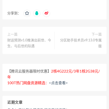
分享到：
上一篇
下一篇
财运预测v1.0推演出前世、今
分区助手技术员v9.13.0专属
生、与后世的际遇
版
【腾讯云服务器限时优惠】
2核4G222元/3年1核2G38元/
年
100T热门网盘资源精选：
<点击查看>
近期文章