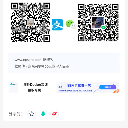
www.npspro.top互联侠客
软师傅
»
京东APP领20元数字人民币
分享到：