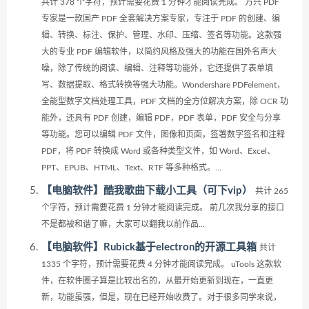
共计 378 个字符，预计需要花费 1 分钟才能阅读完成。 万兴 PDF
专家是一款国产 PDF 全套解决方案专家，专注于 PDF 的创建、编
辑、转换、标注、保护、管理、水印、压缩、签名等功能。这款强
大的专业 PDF 编辑软件，以简约风格及强大的功能在国外名声大
噪，除了传统的阅读、编辑、注释等功能外，它还提供了表单填
写、数据提取、格式转换等强大功能。Wondershare PDFelement，
全能型数字文档处理工具，PDF 文档的全方位解决方案，除 OCR 功
能外，还具有 PDF 创建，编辑 PDF，PDF 表单，PDF 安全与分享
等功能。您可以编辑 PDF 文件，图像和页面，签署数字签名和注释
PDF，将 PDF 转换成 Word 或各种类型文件，如 Word、Excel、
PPT、EPUB、HTML、Text、RTF 等多种格式。...
【电脑软件】酷我歌曲下载小工具（可下vip）
共计 265
个字符，预计需要花费 1 分钟才能阅读完成。 前几次我分享的接口
不是都被和谐了嘛，大家可以翻我以前作品...
【电脑软件】Rubick基于electron的开源工具箱
共计
1335 个字符，预计需要花费 4 分钟才能阅读完成。 uTools 这款软
件，在软件圈子算是比较出名的，从最开始更新到现在，一直更
新，功能虽强，但是，现在已经开始收费了。对于很多同学来说，