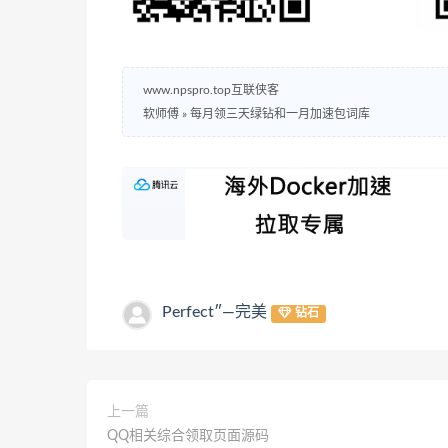
www.npspro.top互联侠客
软师傅
»
每月领三天绿钻和一月加速包词库
Perfect″—完美
钻石
上一篇
QQ相关综合领取页面源码