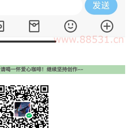
请喝一怀爱心咖啡！继续坚持创作~~