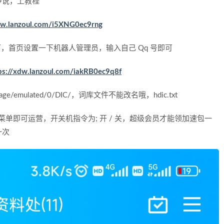
多说，上教程
xdw.lanzoul.com/i5XNG0ec9rng
即可，首页设置一下机器人管理员，输入自己 Qq 号即可
ps://xdw.lanzoul.com/iakRB0ec9q8f
emulated/0/DIC/，词库文件不能改名哦，hdic.txt
发菜单即可运营，开关机指令为; 开 / 关，超级会员才能领加速包一
一次