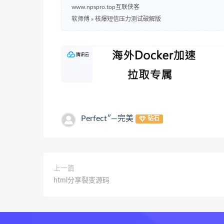
www.npspro.top互联侠客
软师傅
»
核爆短信压力测试破解版
Perfect″—完美
钻石
上一篇
html分享裂变源码