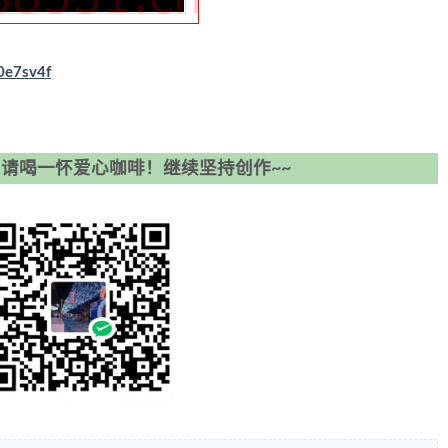
d0e7sv4f
请喝一怀爱心咖啡！继续坚持创作~~