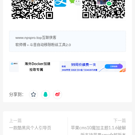
www.npspro.top互联侠客
软师傅
»
斗音自动移除粉丝工具2.0
分享到：
上一篇
下一篇
一款酷黑风个人引导页
苹果cms10魔加主题1.1.6破解