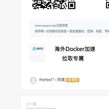
www.npspro.top互联侠客
软师傅
»
应用备份还原是一款批量备份、还原、恢复、传
Perfect″—完美
钻石
上一篇