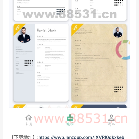
【下载地址】:
https://wwp.lanzoup.com/iXVPJ0dkxkeb