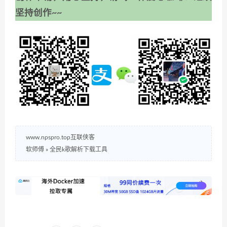
坚持创作~~
www.npspro.top互联侠客
软师傅
»
全民k歌解析下载工具