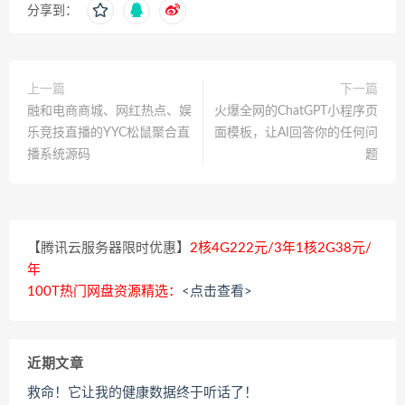
分享到：
上一篇
下一篇
融和电商商城、网红热点、娱
火爆全网的ChatGPT小程序页
乐竞技直播的YYC松鼠聚合直
面模板，让AI回答你的任何问
播系统源码
题
【腾讯云服务器限时优惠】
2核4G222元/3年1核2G38元/
年
100T热门网盘资源精选：
<点击查看>
近期文章
救命！它让我的健康数据终于听话了！