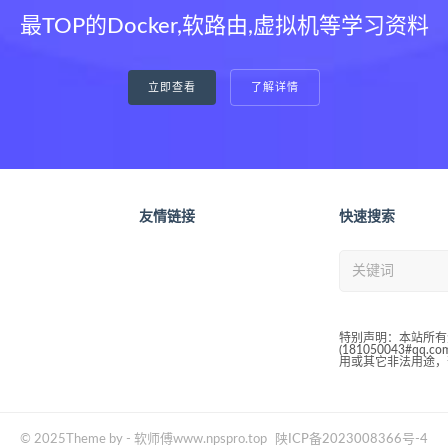
最TOP的Docker,软路由,虚拟机等学习资料
立即查看
了解详情
友情链接
快速搜索
特别声明：本站所有
(181050043#
用或其它非法用途，
© 2025Theme by - 软师傅www.npspro.top
陕ICP备2023008366号-4