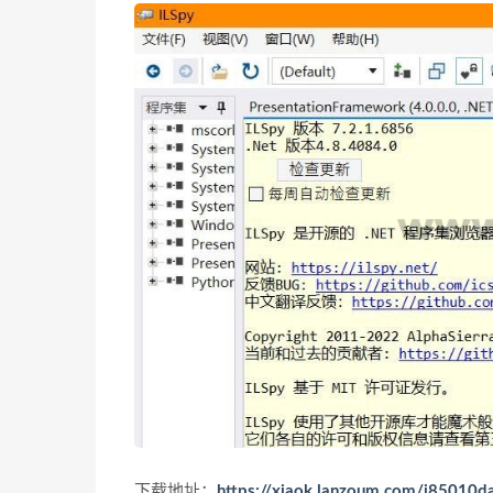
下载地址：
https://xiaok.lanzoum.com/i85010