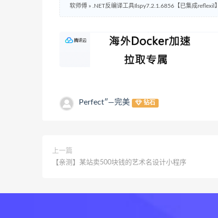
软师傅
»
.NET反编译工具Ilspy7.2.1.6856【已集成reflexil
Perfect″—完美
钻石
上一篇
【亲测】某站卖500块钱的艺术名设计小程序