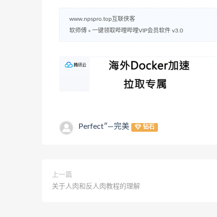
www.npspro.top互联侠客
软师傅
»
一键领取哔哩哔哩VIP会员软件 v3.0
Perfect″—完美
钻石
上一篇
关于人肉和反人肉教程的理解