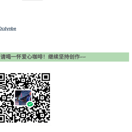
B0cdynbe
请喝一怀爱心咖啡！继续坚持创作~~