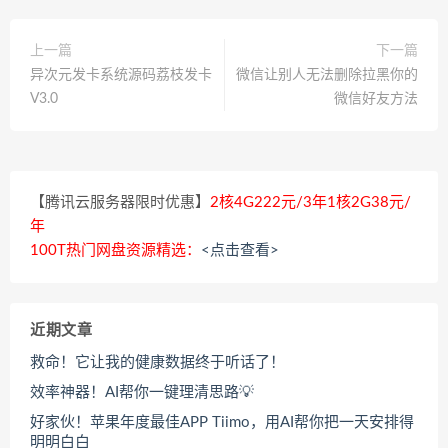
上一篇
下一篇
异次元发卡系统源码荔枝发卡
微信让别人无法删除拉黑你的
V3.0
微信好友方法
【腾讯云服务器限时优惠】
2核4G222元/3年1核2G38元/
年
100T热门网盘资源精选：
<点击查看>
近期文章
救命！它让我的健康数据终于听话了！
效率神器！AI帮你一键理清思路💡
好家伙！苹果年度最佳APP Tiimo，用AI帮你把一天安排得
明明白白