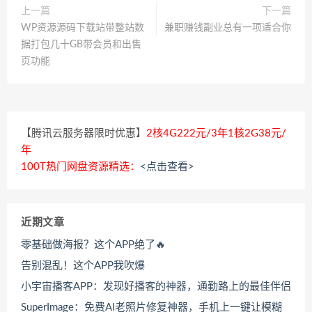
上一篇
下一篇
WP资源源码下载站带整站数
兼职赚钱副业总有一项适合你
据打包几十GB带会员和出售
页功能
【腾讯云服务器限时优惠】
2核4G222元/3年1核2G38元/
年
100T热门网盘资源精选：
<点击查看>
近期文章
零基础做海报？这个APP绝了🔥
告别混乱！这个APP我吹爆
小宇宙播客APP：发现好播客的神器，通勤路上的最佳伴侣
SuperImage：免费AI老照片修复神器，手机上一键让模糊