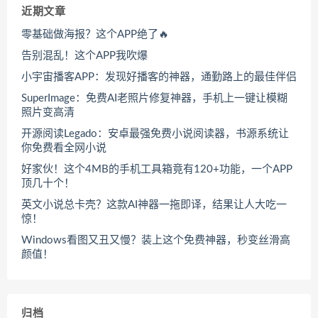
近期文章
零基础做海报？这个APP绝了🔥
告别混乱！这个APP我吹爆
小宇宙播客APP：发现好播客的神器，通勤路上的最佳伴侣
SuperImage：免费AI老照片修复神器，手机上一键让模糊
照片变高清
开源阅读Legado：安卓最强免费小说阅读器，书源系统让
你免费看全网小说
好家伙！这个4MB的手机工具箱竟有120+功能，一个APP
顶几十个！
英文小说总卡壳？这款AI神器一拖即译，结果让人大吃一
惊！
Windows看图又丑又慢？装上这个免费神器，秒变丝滑高
颜值！
归档