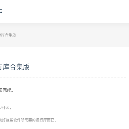
云
行库合集版
行库合集版
阅读完成。
少什么，
装好这些软件所需要的运行库而已，