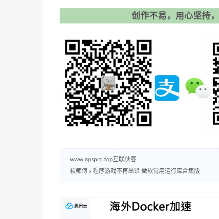
创作不易，用心坚持，
www.npspro.top互联侠客
软师傅
»
程序游戏不再出错 微软常用运行库合集版